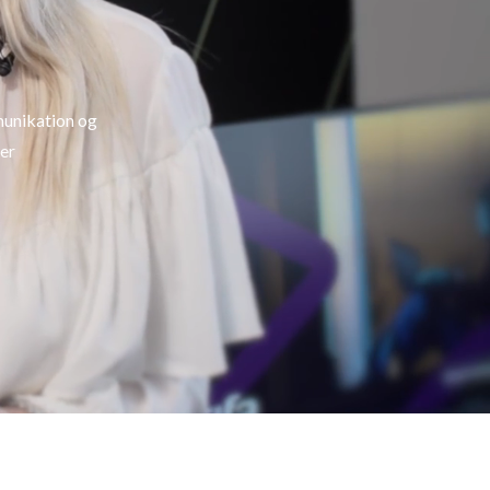
munikation og
ver