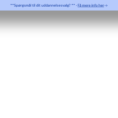
**Spørgsmål til dit uddannelsesvalg? **
·
Få mere info her