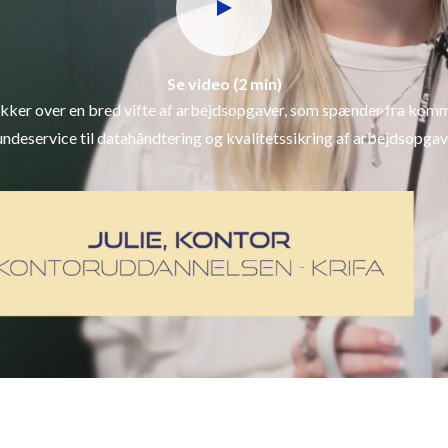
Se video (2 min)
kker over en bred vifte af arbejdsopgaver, som spænder fra kom
ndeservice til datahåndtering og kvalitetssikring af arbejdsopga